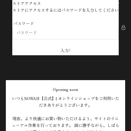
コンテンツへスキップ
ストアアクセス
SOWAN【公式】| オンラインショップ
ストアにアクセスするにはパスワードを入力してください
パスワード
入力
Opening soon
いつもSOWAN【公式】| オンラインショップをご利用いた
だきありがとうございます。
現在、より快適にお買い物いただけるよう、サイトのリニ
ューアル作業を行っております。 誠に勝手ながら、しばら