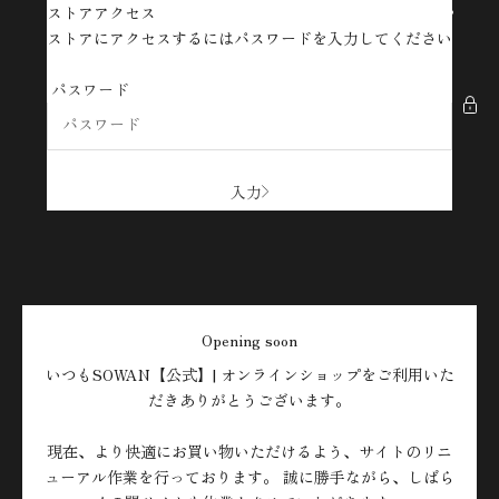
コンテンツへスキップ
ストアアクセス
SOWAN【公式】| オンラインショップ
ストアにアクセスするにはパスワードを入力してください
パスワード
入力
Opening soon
いつもSOWAN【公式】| オンラインショップをご利用いた
だきありがとうございます。
現在、より快適にお買い物いただけるよう、サイトのリニ
ューアル作業を行っております。 誠に勝手ながら、しばら