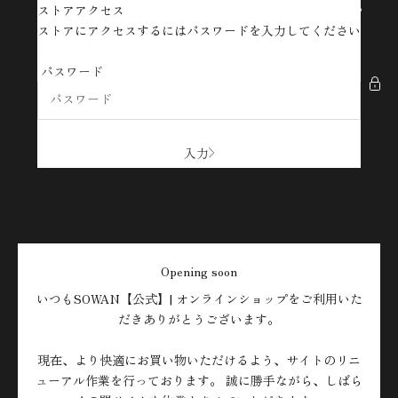
コンテンツへスキップ
ストアアクセス
SOWAN【公式】| オンラインショップ
ストアにアクセスするにはパスワードを入力してください
パスワード
入力
Opening soon
いつもSOWAN【公式】| オンラインショップをご利用いた
だきありがとうございます。
現在、より快適にお買い物いただけるよう、サイトのリニ
ューアル作業を行っております。 誠に勝手ながら、しばら