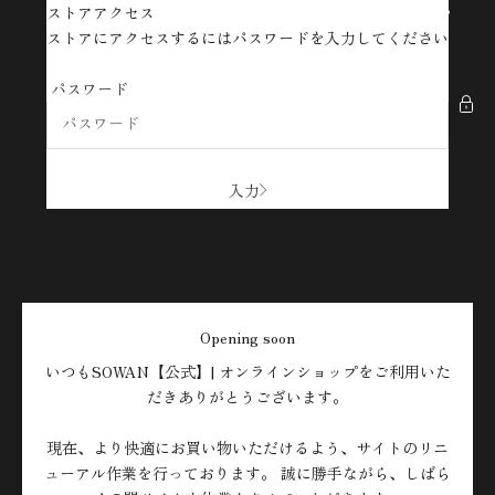
コンテンツへスキップ
ストアアクセス
SOWAN【公式】| オンラインショップ
ストアにアクセスするにはパスワードを入力してください
パスワード
入力
Opening soon
いつもSOWAN【公式】| オンラインショップをご利用いた
だきありがとうございます。
現在、より快適にお買い物いただけるよう、サイトのリニ
ューアル作業を行っております。 誠に勝手ながら、しばら