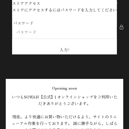
コンテンツへスキップ
ストアアクセス
SOWAN【公式】| オンラインショップ
ストアにアクセスするにはパスワードを入力してください
パスワード
入力
Opening soon
いつもSOWAN【公式】| オンラインショップをご利用いた
だきありがとうございます。
現在、より快適にお買い物いただけるよう、サイトのリニ
ューアル作業を行っております。 誠に勝手ながら、しばら