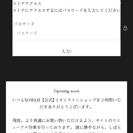
コンテンツへスキップ
ストアアクセス
SOWAN【公式】| オンラインショップ
ストアにアクセスするにはパスワードを入力してください
パスワード
入力
Opening soon
いつもSOWAN【公式】| オンラインショップをご利用いた
だきありがとうございます。
現在、より快適にお買い物いただけるよう、サイトのリニ
ューアル作業を行っております。 誠に勝手ながら、しばら