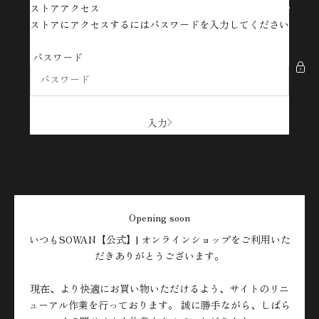
コンテンツへスキップ
ストアアクセス
SOWAN【公式】| オンラインショップ
ストアにアクセスするにはパスワードを入力してください
パスワード
入力
Opening soon
いつもSOWAN【公式】| オンラインショップをご利用いた
だきありがとうございます。
現在、より快適にお買い物いただけるよう、サイトのリニ
ューアル作業を行っております。 誠に勝手ながら、しばら