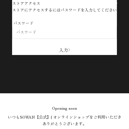
ストアアクセス
SOWAN【公式】| オンラインショップ
ストアにアクセスするにはパスワードを入力してください
パスワード
入力
Opening soon
いつもSOWAN【公式】| オンラインショップをご利用いただき
ありがとうございます。