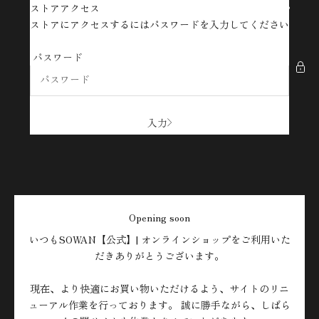
コンテンツへスキップ
ストアアクセス
SOWAN【公式】| オンラインショップ
ストアにアクセスするにはパスワードを入力してください
パスワード
入力
Opening soon
いつもSOWAN【公式】| オンラインショップをご利用いた
だきありがとうございます。
現在、より快適にお買い物いただけるよう、サイトのリニ
ューアル作業を行っております。 誠に勝手ながら、しばら