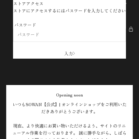
コンテンツへスキップ
ストアアクセス
SOWAN【公式】| オンラインショップ
ストアにアクセスするにはパスワードを入力してください
パスワード
入力
Opening soon
いつもSOWAN【公式】| オンラインショップをご利用いた
だきありがとうございます。
現在、より快適にお買い物いただけるよう、サイトのリニ
ューアル作業を行っております。 誠に勝手ながら、しばら