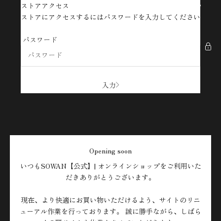
コンテンツへスキップ
ストアアクセス
SOWAN【公式】| オンラインショップ
ストアにアクセスするにはパスワードを入力してください
パスワード
入力
Opening soon
いつもSOWAN【公式】| オンラインショップをご利用いた
だきありがとうございます。
現在、より快適にお買い物いただけるよう、サイトのリニ
ューアル作業を行っております。 誠に勝手ながら、しばら