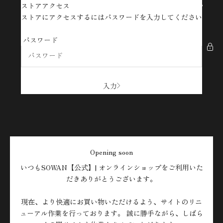
コンテンツへスキップ
ストアアクセス
SOWAN【公式】| オンラインショップ
ストアにアクセスするにはパスワードを入力してください
パスワード
入力
Opening soon
いつもSOWAN【公式】| オンラインショップをご利用いた
だきありがとうございます。
現在、より快適にお買い物いただけるよう、サイトのリニ
ューアル作業を行っております。 誠に勝手ながら、しばら