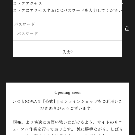
コンテンツへスキップ
ストアアクセス
SOWAN【公式】| オンラインショップ
ストアにアクセスするにはパスワードを入力してください
パスワード
入力
Opening soon
いつもSOWAN【公式】| オンラインショップをご利用いた
だきありがとうございます。
現在、より快適にお買い物いただけるよう、サイトのリニ
ューアル作業を行っております。 誠に勝手ながら、しばら