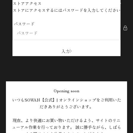
コンテンツへスキップ
ストアアクセス
SOWAN【公式】| オンラインショップ
ストアにアクセスするにはパスワードを入力してください
パスワード
入力
Opening soon
いつもSOWAN【公式】| オンラインショップをご利用いた
だきありがとうございます。
現在、より快適にお買い物いただけるよう、サイトのリニ
ューアル作業を行っております。 誠に勝手ながら、しばら