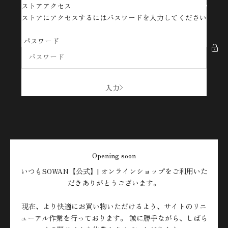
コンテンツへスキップ
ストアアクセス
SOWAN【公式】| オンラインショップ
ストアにアクセスするにはパスワードを入力してください
パスワード
入力
Opening soon
いつもSOWAN【公式】| オンラインショップをご利用いた
だきありがとうございます。
現在、より快適にお買い物いただけるよう、サイトのリニ
ューアル作業を行っております。 誠に勝手ながら、しばら