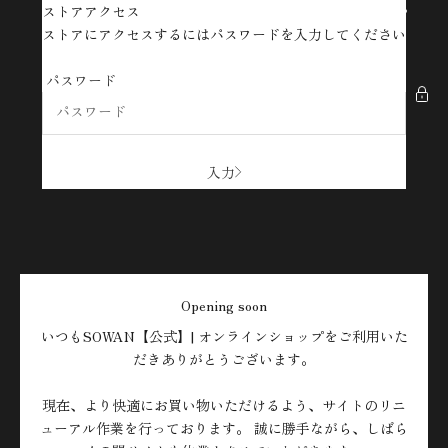
コンテンツへスキップ
ストアアクセス
SOWAN【公式】| オンラインショップ
ストアにアクセスするにはパスワードを入力してください
パスワード
入力
Opening soon
いつもSOWAN【公式】| オンラインショップをご利用いた
だきありがとうございます。
現在、より快適にお買い物いただけるよう、サイトのリニ
ューアル作業を行っております。 誠に勝手ながら、しばら