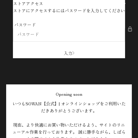
コンテンツへスキップ
ストアアクセス
SOWAN【公式】| オンラインショップ
ストアにアクセスするにはパスワードを入力してください
パスワード
入力
Opening soon
いつもSOWAN【公式】| オンラインショップをご利用いた
だきありがとうございます。
現在、より快適にお買い物いただけるよう、サイトのリニ
ューアル作業を行っております。 誠に勝手ながら、しばら