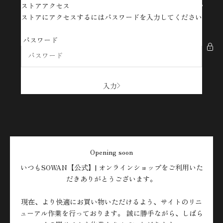
コンテンツへスキップ
ストアアクセス
SOWAN【公式】| オンラインショップ
ストアにアクセスするにはパスワードを入力してください
パスワード
入力
Opening soon
いつもSOWAN【公式】| オンラインショップをご利用いた
だきありがとうございます。
現在、より快適にお買い物いただけるよう、サイトのリニ
ューアル作業を行っております。 誠に勝手ながら、しばら