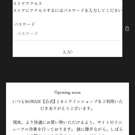
コンテンツへスキップ
ストアアクセス
SOWAN【公式】| オンラインショップ
ストアにアクセスするにはパスワードを入力してください
パスワード
入力
Opening soon
いつもSOWAN【公式】| オンラインショップをご利用いた
だきありがとうございます。
現在、より快適にお買い物いただけるよう、サイトのリニ
ューアル作業を行っております。 誠に勝手ながら、しばら